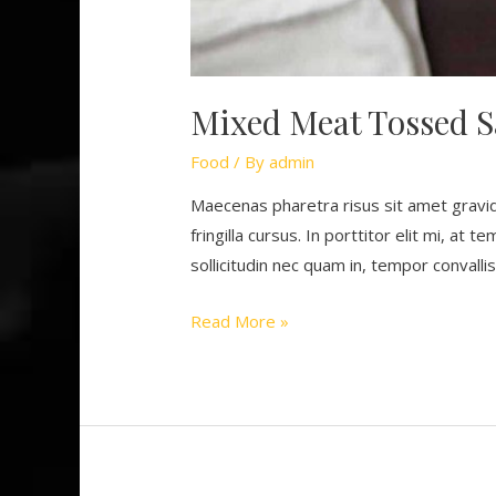
Mixed Meat Tossed S
Food
/ By
admin
Maecenas pharetra risus sit amet gravi
fringilla cursus. In porttitor elit mi, at
sollicitudin nec quam in, tempor convall
Mixed
Read More »
Meat
Tossed
Salad