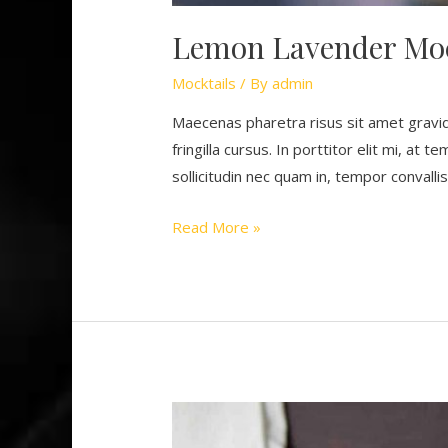
Lemon Lavender Moc
Mocktails
/ By
admin
Maecenas pharetra risus sit amet gravi
fringilla cursus. In porttitor elit mi, at
sollicitudin nec quam in, tempor convall
Lemon
Read More »
Lavender
Mocktini