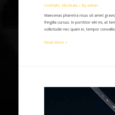
Cocktails
,
Mocktails
/ By
admin
Maecenas pharetra risus sit amet gravi
fringilla cursus. In porttitor elit mi, at
sollicitudin nec quam in, tempor convall
Mint
Read More »
Mojito
&
Strawberry
Slush